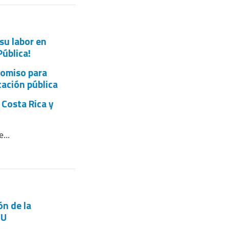
su labor en
Pública!
romiso para
cación pública
 Costa Rica y
...
ón de la
NU