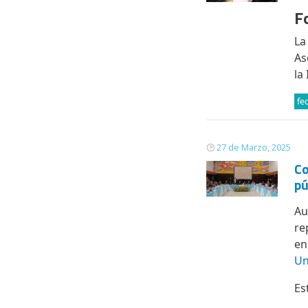
F
La
As
la
fe
27 de Marzo, 2025
Co
pú
Au
re
en
Un
Es