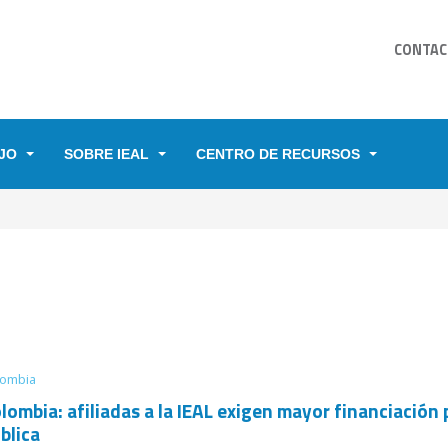
CONTAC
JO
SOBRE IEAL
CENTRO DE RECURSOS
YUDA A LA NAVEGACIÓN
lombia
lombia: afiliadas a la IEAL exigen mayor financiación 
blica