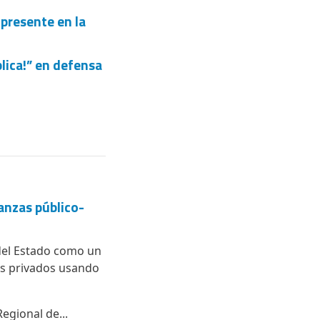
 presente en la
blica!” en defensa
anzas público-
 del Estado como un
ios privados usando
egional de...