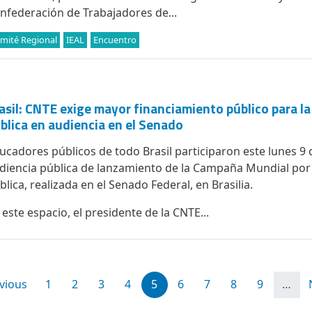
nfederación de Trabajadores de...
mité Regional
IEAL
Encuentro
asil: CNTE exige mayor financiamiento público para l
blica en audiencia en el Senado
ucadores públicos de todo Brasil participaron este lunes 9 
diencia pública de lanzamiento de la Campaña Mundial por
blica, realizada en el Senado Federal, en Brasilia.
 este espacio, el presidente de la CNTE...
na
na anterior
Page
Page
Page
Page
Page
Page
Page
Page
Page
evious
1
2
3
4
5
6
7
8
9
…