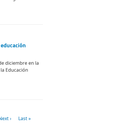
a educación
de diciembre en la
 la Educación
Siguiente página
Última página
Next ›
Last »