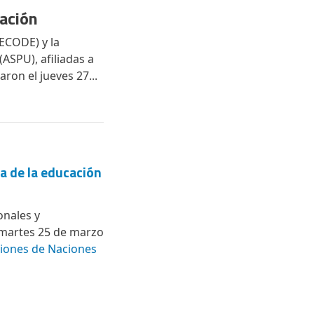
iación
ECODE) y la
ASPU), afiliadas a
aron el jueves 27...
sa de la educación
onales y
l martes 25 de marzo
ones de Naciones