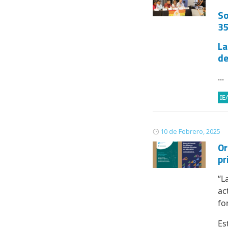
So
35
La
de
...
IE
10 de Febrero, 2025
Or
pr
“L
ac
fo
Es