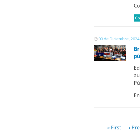
Co
Co
09 de Diciembre, 2024
Br
pú
Ed
au
Pú
En
Paginación
Primera pági
Pági
« First
‹ Pr