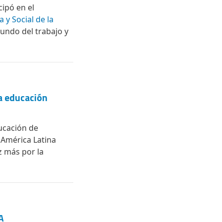
cipó en el
 y Social de la
undo del trabajo y
la educación
ducación de
n América Latina
z más por la
A