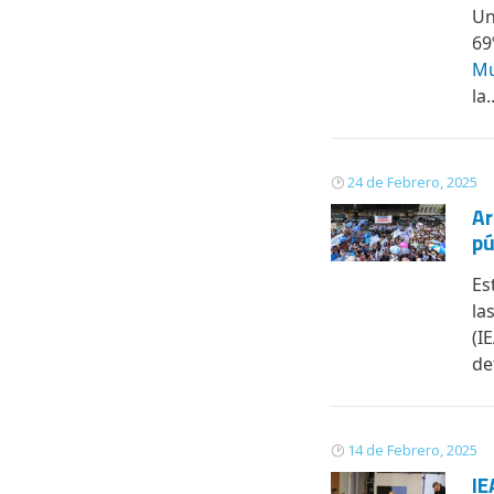
Un
69
Mu
la..
24 de Febrero, 2025
Ar
pú
Es
la
(I
de
14 de Febrero, 2025
IE