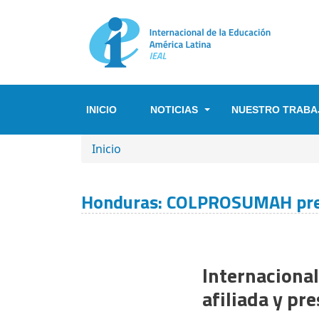
Pasar al contenido principal
INICIO
NOTICIAS
NUESTRO TRABA
SOBRESCRIBIR ENLACES DE A
Inicio
Honduras: COLPROSUMAH prese
Internaciona
afiliada y pr