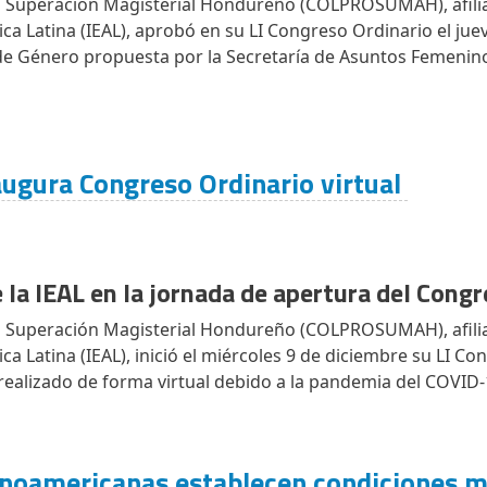
al Superación Magisterial Hondureño (COLPROSUMAH), afilia
ca Latina (IEAL), aprobó en su LI Congreso Ordinario el jue
l de Género propuesta por la Secretaría de Asuntos Femenino
gura Congreso Ordinario virtual
e la IEAL en la jornada de apertura del Cong
al Superación Magisterial Hondureño (COLPROSUMAH), afilia
ca Latina (IEAL), inició el miércoles 9 de diciembre su LI C
 realizado de forma virtual debido a la pandemia del COVID
tinoamericanas establecen condiciones 