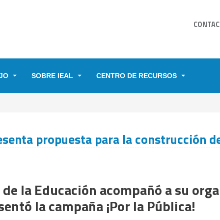
CONTAC
JO
SOBRE IEAL
CENTRO DE RECURSOS
YUDA A LA NAVEGACIÓN
nta propuesta para la construcción d
l de la Educación acompañó a su orga
esentó la campaña ¡Por la Pública!