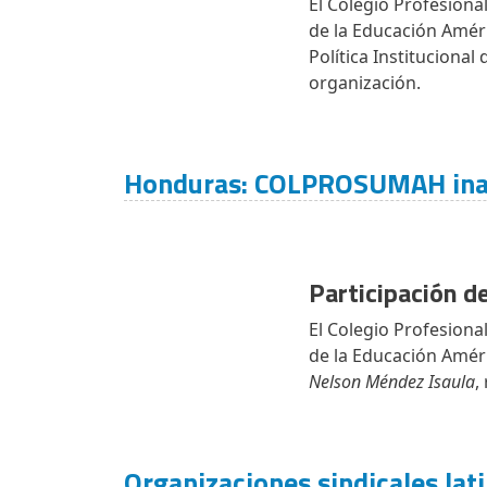
El Colegio Profesion
de la Educación Améri
Política Instituciona
organización.
Honduras: COLPROSUMAH inau
Participación d
El Colegio Profesion
de la Educación Améri
Nelson Méndez Isaula
,
Organizaciones sindicales la