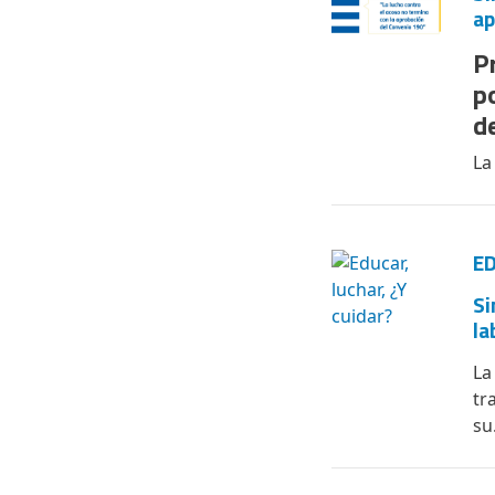
ap
P
p
d
La
ED
Si
la
La
tr
su.