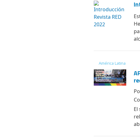
In
Es
He
pa
al
América Latina
AP
re
Po
Co
El
re
ab