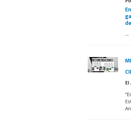
Po
En
ga
de
...
MI
CI
El
“E
Es
An