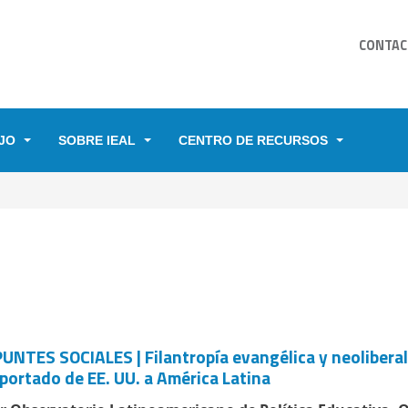
CONTAC
JO
SOBRE IEAL
CENTRO DE RECURSOS
YUDA A LA NAVEGACIÓN
UNTES SOCIALES | Filantropía evangélica y neolibera
portado de EE. UU. a América Latina