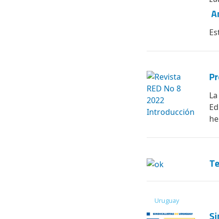
Am
Est
Pr
La
Ed
he
Te
Uruguay
Si