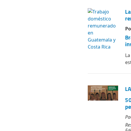
La
re
Po
Br
in
La
es
LA
50
pe
Pa
Re
Ed