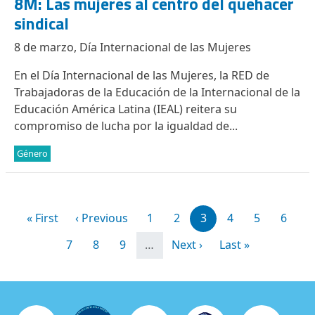
8M: Las mujeres al centro del quehacer
sindical
8 de marzo, Día Internacional de las Mujeres
En el Día Internacional de las Mujeres, la RED de
Trabajadoras de la Educación de la Internacional de la
Educación América Latina (IEAL) reitera su
compromiso de lucha por la igualdad de...
Género
Paginación
Primera página
Página anterior
Page
Page
Page
Page
Page
Page
« First
‹ Previous
1
2
3
4
5
6
Page
Page
Page
Siguiente página
Última página
7
8
9
…
Next ›
Last »