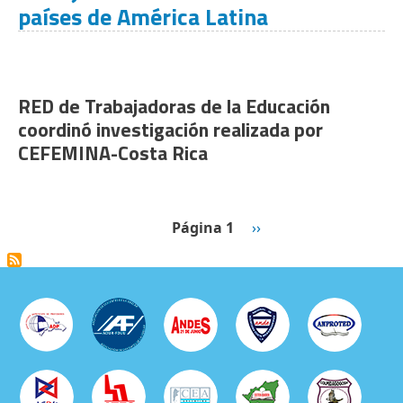
países de América Latina
RED de Trabajadoras de la Educación
coordinó investigación realizada por
CEFEMINA-Costa Rica
Paginación
Siguiente página
Página 1
››