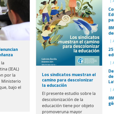
| 
Co
Ed
pa
8M
de
| 
25
denuncian
ed
señanza
| 
 la
ina (IEAL)
De
Los sindicatos muestran el
n por la
de
camino para descolonizar
La
l Ministerio
la educación
ue, bajo el
| 
El presente estudio sobre la
8M
descolonización de la
gé
educación tiene por objeto
promoveruna mayor