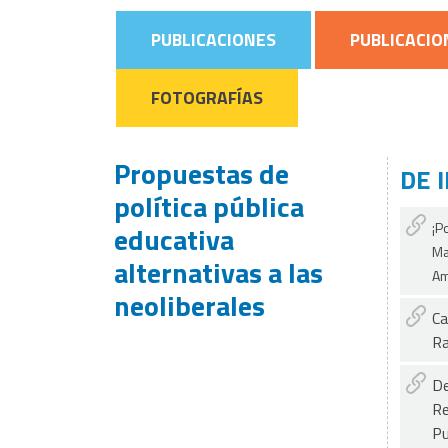
PUBLICACIONES
PUBLICACIO
FOTOGRAFÍAS
Propuestas de
DE 
política pública
¡P
educativa
Ma
alternativas a las
Am
neoliberales
Ca
Ra
De
Re
Pu