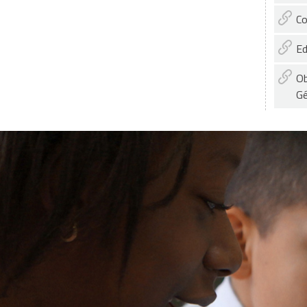
Co
Ed
Ob
Gé