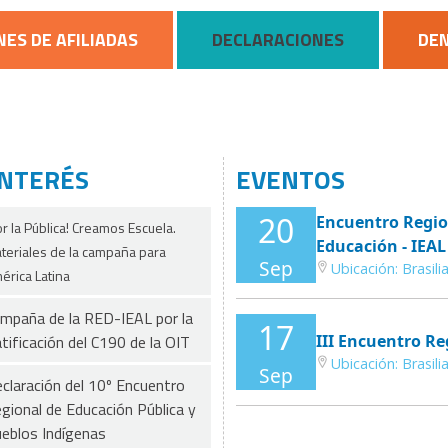
NES DE AFILIADAS
DECLARACIONES
DE
INTERÉS
EVENTOS
20
Encuentro Region
or la Pública! Creamos Escuela.
Educación - IEAL
teriales de la campaña para
Sep
Ubicación:
Brasilia
érica Latina
mpaña de la RED-IEAL por la
17
tificación del C190 de la OIT
III Encuentro Re
Ubicación:
Brasilia
Sep
claración del 10º Encuentro
gional de Educación Pública y
eblos Indígenas