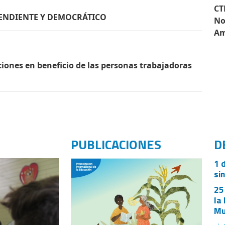
CT
PENDIENTE Y DEMOCRÁTICO
No
Am
ones en beneficio de las personas trabajadoras
PUBLICACIONES
D
1 
si
25
la
Mu