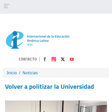
Pasar al contenido principal
CONTACTO
SOBRESCRIBIR ENLACES DE AYUDA A 
Inicio
Noticias
Volver a politizar la Universidad