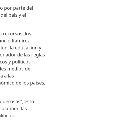
o por parte del
el país y el
s recursos, los
unció Ramírez
alud, la educación y
ionador de las reglas
os y políticos
ndes medios de
a a las
ómico de los países,
oderosas”, esto
ue asumen las
líticos.