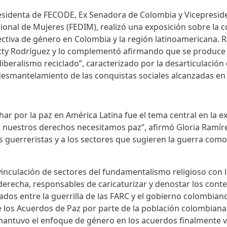
residenta de FECODE, Ex Senadora de Colombia y Vicepresid
onal de Mujeres (FEDIM), realizó una exposición sobre la co
ectiva de género en Colombia y la región latinoamericana. 
rtty Rodríguez y lo complementó afirmando que se produce
liberalismo reciclado”, caracterizado por la desarticulación 
desmantelamiento de las conquistas sociales alcanzadas en
har por la paz en América Latina fue el tema central en la e
 nuestros derechos necesitamos paz”, afirmó Gloria Ramíre
s guerreristas y a los sectores que sugieren la guerra como 
inculación de sectores del fundamentalismo religioso con la
 derecha, responsables de caricaturizar y denostar los cont
dos entre la guerrilla de las FARC y el gobierno colombian
 los Acuerdos de Paz por parte de la población colombiana 
 mantuvo el enfoque de género en los acuerdos finalmente 