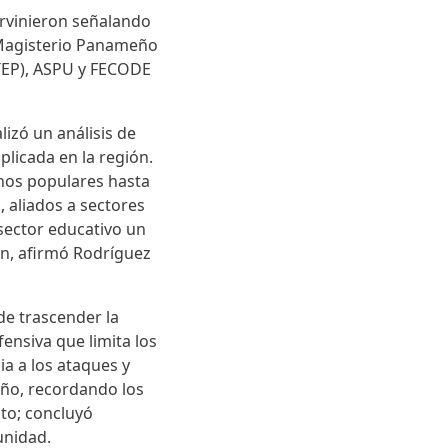
ervinieron señalando
 Magisterio Panameño
UTEP), ASPU y FECODE
lizó un análisis de
plicada en la región.
rnos populares hasta
 aliados a sectores
 sector educativo un
ión, afirmó Rodríguez
de trascender la
ofensiva que limita los
a a los ataques y
ño, recordando los
ato; concluyó
 unidad.