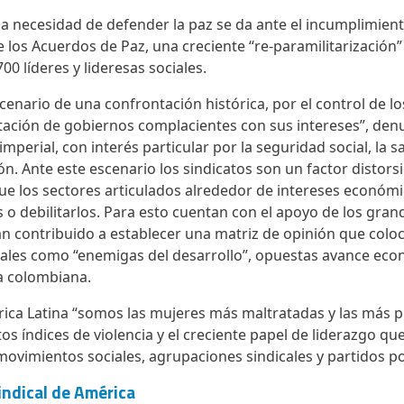
a necesidad de defender la paz se da ante el incumplimient
los Acuerdos de Paz, una creciente “re-paramilitarización” d
00 líderes y lideresas sociales.
cenario de una confrontación histórica, por el control de lo
tación de gobiernos complacientes con sus intereses”, den
mperial, con interés particular por la seguridad social, la s
ión. Ante este escenario los sindicatos son un factor distors
ue los sectores articulados alrededor de intereses económic
 o debilitarlos. Para esto cuentan con el apoyo de los gra
 contribuido a establecer una matriz de opinión que coloc
cales como “enemigas del desarrollo”, opuestas avance econ
ra colombiana.
ica Latina “somos las mujeres más maltratadas y las más p
tos índices de violencia y el creciente papel de liderazgo q
ovimientos sociales, agrupaciones sindicales y partidos po
sindical de América