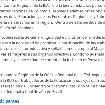
el Comité Regional de la IEAL, dio la bienvenida a las perso
erentes regiones de Colombia. Arboleda además reflexionó 
ores de la Educación y de los Encuentros Regionales y Subr
eria de derechos en la región. “Dentro de esta pérdida de 
e”, afirmó Arboleda.
o, Secretaria de Género, Igualdad e Inclusión de la Feder
tacó la necesidad de propiciar la participación de las trab
icatos del sector educativo y señaló como ejemplo al Magi
 varias mujeres a sus órganos directivos. Londoño además h
olombia y la necesidad de continuar la lucha en defensa de
dinadora Regional de la Oficina Regional de la IEAL expuso 
za la RED de Trabajadoras de la Educación y sus ejes de tra
a realización del Encuentro Subregional del Cono Sur a fina
ro Regional a final de año en Brasil.
ticipantes