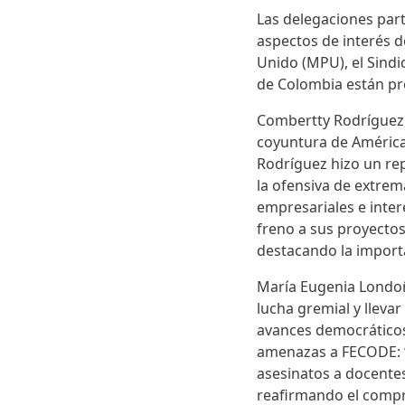
Las delegaciones part
aspectos de interés 
Unido (MPU), el Sindi
de Colombia están pr
Combertty Rodríguez, 
coyuntura de América 
Rodríguez hizo un rep
la ofensiva de extre
empresariales e inter
freno a sus proyectos
destacando la importa
María Eugenia Londoño
lucha gremial y llevar 
avances democráticos
amenazas a FECODE: “
asesinatos a docentes
reafirmando el compro