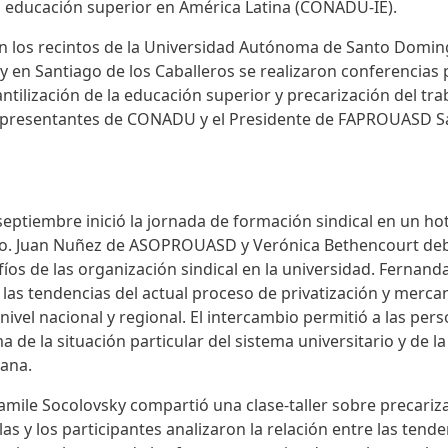
la educación superior en América Latina (CONADU-IE).
en los recintos de la Universidad Autónoma de Santo Domi
y en Santiago de los Caballeros se realizaron conferencias 
antilización de la educación superior y precarización del t
representantes de CONADU y el Presidente de FAPROUASD S
eptiembre inició la jornada de formación sindical en un hot
lio. Juan Nuñez de ASOPROUASD y Verónica Bethencourt deb
afíos de las organización sindical en la universidad. Fernan
 las tendencias del actual proceso de privatización y mercan
nivel nacional y regional. El intercambio permitió a las per
 de la situación particular del sistema universitario y de l
ana.
amile Socolovsky compartió una clase-taller sobre precariza
as y los participantes analizaron la relación entre las tend