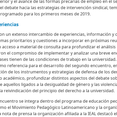
erior y el avance de las formas precarias de empleo en el se
l debate hacia las estrategias de intervención sindical, tem
programado para los primeros meses de 2019.
eriencias
on un extenso intercambio de experiencias, información y 
temas prioritarios y cuestiones a incorporar en próximas re
n acceso a material de consulta para profundizar el análisi
ron el compromiso de implementar y analizar una breve en
ses tienen de las condiciones de trabajo en la universidad.
mo referencia para el desarrollo del segundo encuentro, en
ión de los instrumentos y estrategias de defensa de los de
to académico, profundizar distintos aspectos del debate so
 aquellos ligados a la desigualdad de género y las violencia
la reivindicación del principio del derecho a la universidad.
cuentro se integra dentro del programa de educación ped
mo el Movimiento Pedagógico Latinoamericano y la organiza
 nota de prensa la organización afiliada a la IEAL destacó e