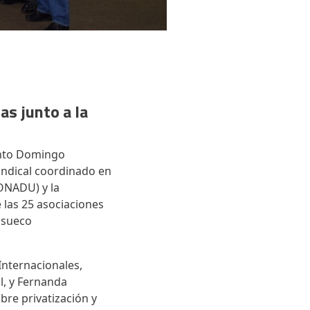
s junto a la
anto Domingo
indical coordinado en
CONADU) y la
 las 25 asociaciones
 sueco
Internacionales,
l, y Fernanda
bre privatización y