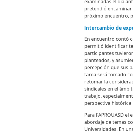
examinadas el día ant
pretendió encaminar e
próximo encuentro, 
Intercambio de exp
En encuentro contó c
permitió identificar 
participantes tuviero
planteados, y asumie
percepción que sus ba
tarea será tomado co
retomar la considerac
sindicales en el ámbi
trabajo, especialmente
perspectiva histórica 
Para FAPROUASD el en
abordaje de temas co
Universidades. En una