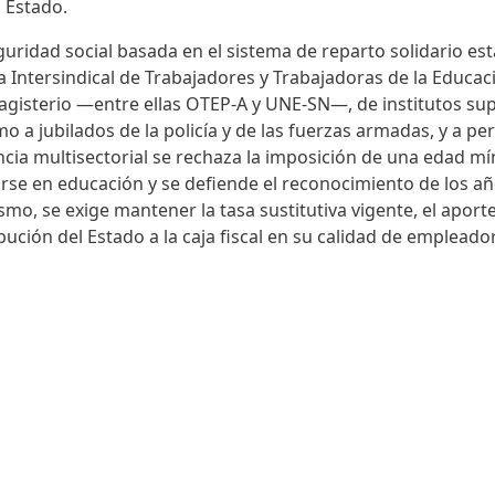
l Estado.
uridad social basada en el sistema de reparto solidario es
a Intersindical de Trabajadores y Trabajadoras de la Educaci
agisterio —entre ellas OTEP-A y UNE-SN—, de institutos sup
o a jubilados de la policía y de las fuerzas armadas, y a pe
cia multisectorial se rechaza la imposición de una edad 
arse en educación y se defiende el reconocimiento de los a
ismo, se exige mantener la tasa sustitutiva vigente, el aport
bución del Estado a la caja fiscal en su calidad de empleador