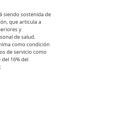
tá siendo sostenida de
ón, que articula a
eriores y
rsonal de salud.
mínima como condición
ños de servicio como
e del 16% del
.