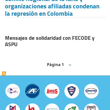
organizaciones afiliadas condenan
la represión en Colombia
Mensajes de solidaridad con FECODE y
ASPU
Paginación
Siguiente página
Página 1
››