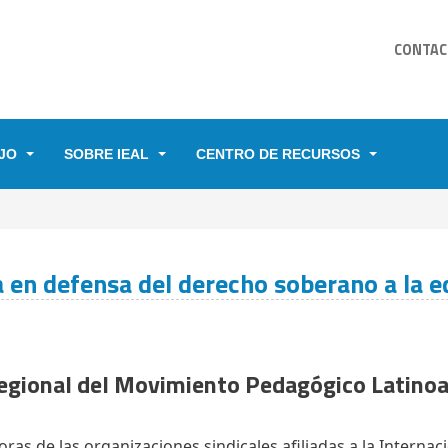
CONTAC
JO
SOBRE IEAL
CENTRO DE RECURSOS
YUDA A LA NAVEGACIÓN
 en defensa del derecho soberano a la e
Regional del Movimiento Pedagógico Latino
as de las organizaciones sindicales afiliadas a la Internac