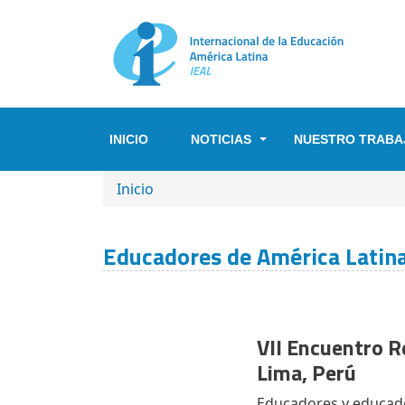
Pasar al contenido principal
INICIO
NOTICIAS
NUESTRO TRABA
SOBRESCRIBIR ENLACES DE A
Inicio
Educadores de América Latina
VII Encuentro 
Lima, Perú
Educadores y educador