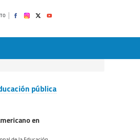
TO
ducación pública
americano en
ional de la Educación