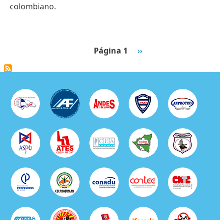
colombiano.
Paginación
Siguiente página
Página 1
››